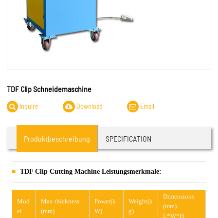
TDF Clip Schneidemaschine
Inquire
Download
Email
Produktbeschreibung
SPECIFICATION
TDF Clip Cutting Machine Leistungsmerkmale:
Dimensions
Mod
Max thickness
Power(k
Weight(k
(mm)
el
(mm)
W)
g)
L*W*H