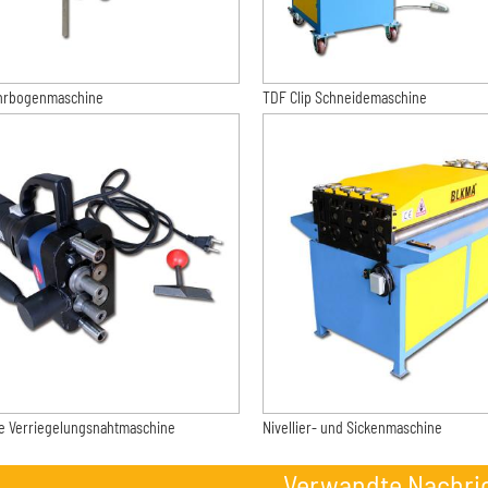
hrbogenmaschine
TDF Clip Schneidemaschine
he Verriegelungsnahtmaschine
Nivellier- und Sickenmaschine
Verwandte Nachri