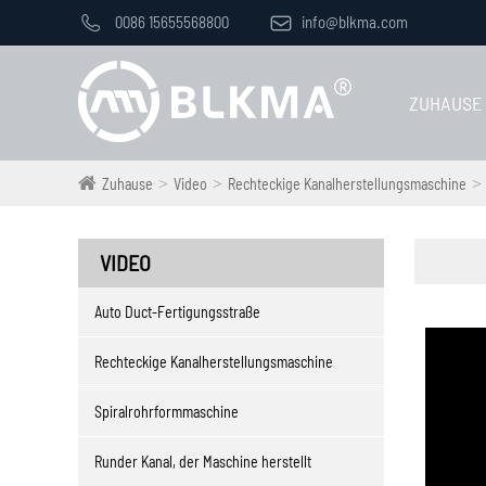

0086 15655568800

info@blkma.com
ZUHAUSE
Zuhause
Video
Rechteckige Kanalherstellungsmaschine
VIDEO
Auto Duct-Fertigungsstraße
Rechteckige Kanalherstellungsmaschine
Spiralrohrformmaschine
Runder Kanal, der Maschine herstellt