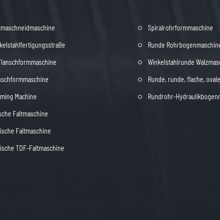
smaschneidmaschine
Spiralrohrformmaschine
elstahlfertigungsstraße
Runde Rohrbogenmaschin
Flanschformmaschine
Winkelstahlrunde Walzmas
nschformmaschine
Runde, runde, flache, ova
rming Machine
Rundrohr-Hydraulikbogen
sche Faltmaschine
ische Faltmaschine
ische TDF-Faltmaschine