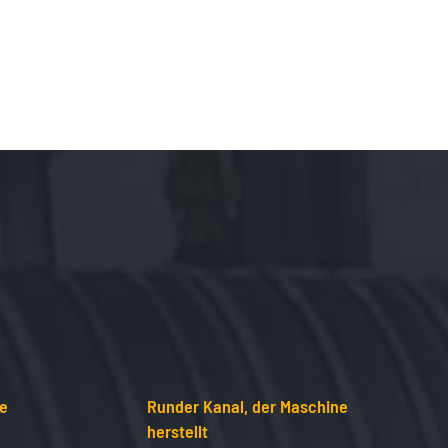
ne
Runder Kanal, der Maschine
herstellt