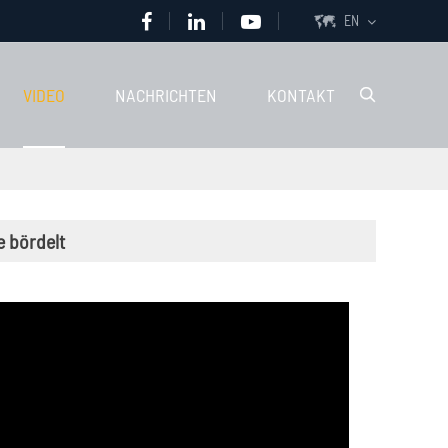
EN

VIDEO
NACHRICHTEN
KONTAKT

e bördelt