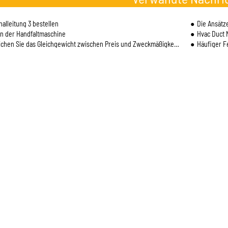
nalleitung 3 bestellen
Die Ansätz
on der Handfaltmaschine
Hvac Duct 
n Sie das Gleichgewicht zwischen Preis und Zweckmäßigkeit bei der Produktion automatische
Häufiger F