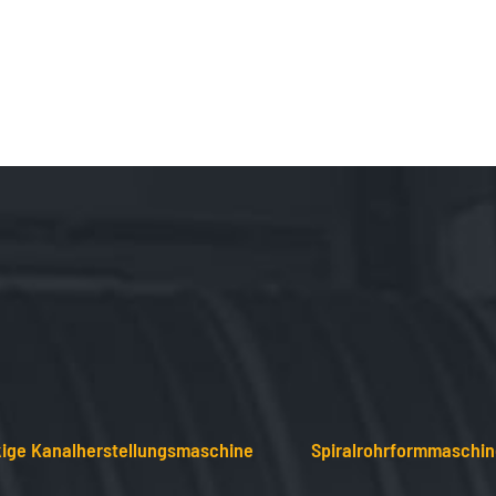
ige Kanalherstellungsmaschine
Spiralrohrformmaschi