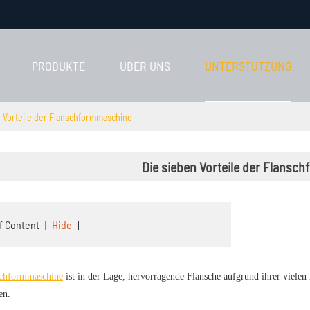
PRODUKTE
ÜBER UNS
UNTERSTÜTZUNG
n Vorteile der Flanschformmaschine
Die sieben Vorteile der Flansc
f Content
[
Hide
]
schformmaschine
ist in der Lage, hervorragende Flansche aufgrund ihrer vielen 
en.