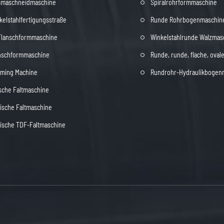
smaschneidmaschine
Spiralrohrformmaschine
elstahlfertigungsstraße
Runde Rohrbogenmaschin
Flanschformmaschine
Winkelstahlrunde Walzmas
nschformmaschine
Runde, runde, flache, ova
rming Machine
Rundrohr-Hydraulikbogen
sche Faltmaschine
ische Faltmaschine
ische TDF-Faltmaschine