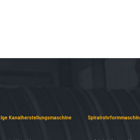
ige Kanalherstellungsmaschine
Spiralrohrformmaschi