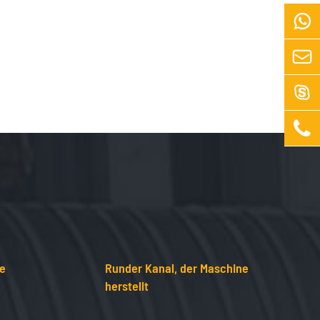




ne
Runder Kanal, der Maschine
herstellt