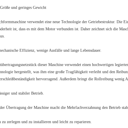
 Größe und geringes Gewicht
chformmaschine verwendet eine neue Technologie der Getriebestruktur. Die Ei
derheit ist, dass es mit dem Motor verbunden ist. Daher zeichnet sich die Ma
us.
echanische Effizienz, wenige Ausfälle und lange Lebensdauer.
übertragungsnetzstück dieser Maschine verwendet einen hochwertigen legierten
nologie hergestellt, was ihm eine große Tragfähigkeit verleiht und den Reibun
erschleißbeständigkeit hervorragend. Außerdem bringt die Rollreibung wenig A
ssiger und stabiler Betrieb.
er Übertragung der Maschine macht die Mehrfachverzahnung den Betrieb stabil
 zu zerlegen und zu installieren und leicht zu reparieren.