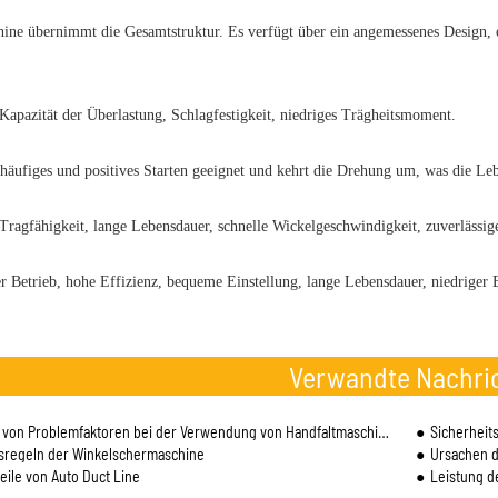
ine übernimmt die Gesamtstruktur. Es verfügt über ein angemessenes Design, 
 Kapazität der Überlastung, Schlagfestigkeit, niedriges Trägheitsmoment.
r häufiges und positives Starten geeignet und kehrt die Drehung um, was die Le
 Tragfähigkeit, lange Lebensdauer, schnelle Wickelgeschwindigkeit, zuverlässig
er Betrieb, hohe Effizienz, bequeme Einstellung, lange Lebensdauer, niedrige
Verwandte Nachri
 von Problemfaktoren bei der Verwendung von Handfaltmaschinen
Sicherheit
sregeln der Winkelschermaschine
Ursachen d
teile von Auto Duct Line
Leistung d