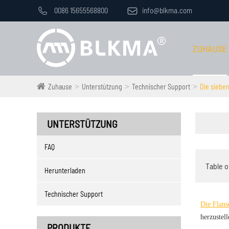

0086 15655568800

info@blkma.com
ZUHAUSE
Zuhause
Unterstützung
Technischer Support
Die siebe
UNTERSTÜTZUNG
FAQ
Table o
Herunterladen
Technischer Support
Die Flan
herzustell
PRODUKTE