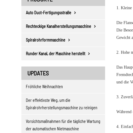
1. Kleine
Auto Duct-Fertigungsstraße
Die Flans
Rechteckige Kanalherstellungsmaschine
Die Beson
Gewicht a
Spiralrohrformmaschine
2. Hohe m
Runder Kanal, der Maschine herstellt
Das Haupt
UPDATES
Fremdtech
und die V
Fröhliche Weihnachten
3. Zuverlä
Der effektivste Weg, um die
Spiralrohrherstellungsmaschine zu reinigen
Während d
Vorsichtsmaßnahmen für die tägliche Wartung
4. Einfach
der automatischen Nietmaschine