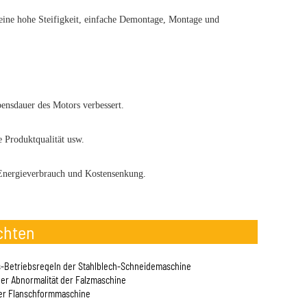
eine hohe Steifigkeit, einfache Demontage, Montage und
bensdauer des Motors verbessert.
e Produktqualität usw.
r Energieverbrauch und Kostensenkung.
chten
s-Betriebsregeln der Stahlblech-Schneidemaschine
er Abnormalität der Falzmaschine
er Flanschformmaschine