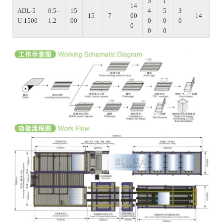
5
1
14
ADL-5
0.5-
15
4
5
3
15
7
00
14
U-1500
1.2
00
0
0
0
0
0
0