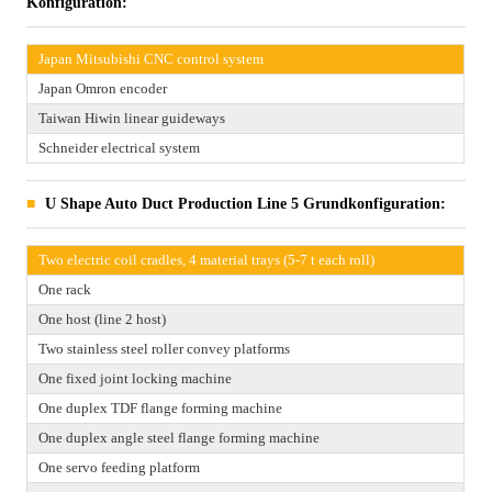
Konfiguration:
Japan Mitsubishi CNC control system
Japan Omron encoder
Taiwan Hiwin linear guideways
Schneider electrical system
U Shape Auto Duct Production Line 5 Grundkonfiguration:
Two electric coil cradles, 4 material trays (5-7 t each roll)
One rack
One host (line 2 host)
Two stainless steel roller convey platforms
One fixed joint locking machine
One duplex TDF flange forming machine
One duplex angle steel flange forming machine
One servo feeding platform